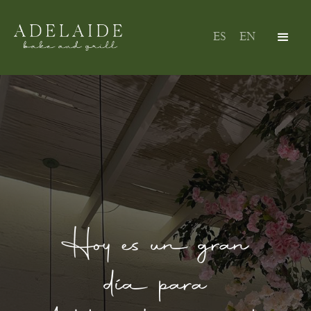
ES
EN
Hoy es un gran
día para